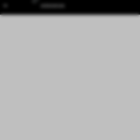
op
ondernemers