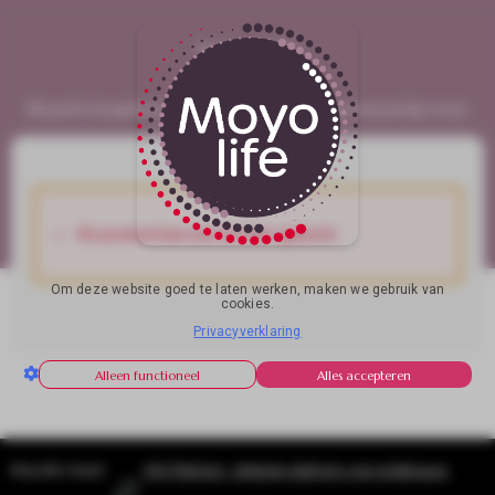
Moyolife
Moyolife begeleid je terug naar ontspanning, bewustzijn en je
veerkracht.
Dit product kan niet worden gekocht.
Om deze website goed te laten werken, maken we gebruik van
cookies.
Privacyverklaring
Alleen functioneel
Alles accepteren
Moyolife draait
SYS Platform - Website platform voor ambitieuze