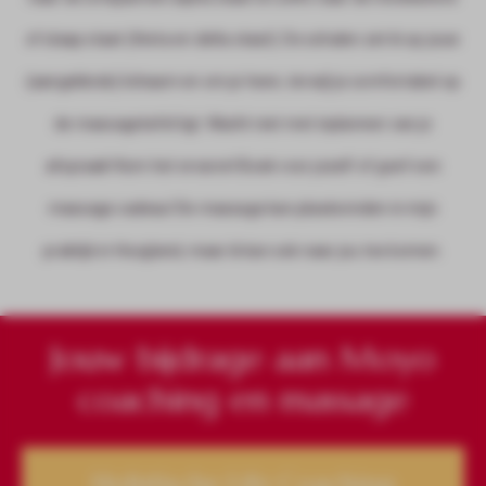
of slaap staat (theta en delta staat). De schalen zet ik op jouw
(aangeklede) lichaam en om je heen, terwijl je comfortabel op
de massagetafel ligt. Wacht niet met inplannen van je
afspraak! Kom het ervaren! Boek voor jezelf of geef een
massage cadeau! De massage kan plaatsvinden in mijn
praktijk in Hoogland, maar ik kan ook naar jou toe komen.
Jouw bijdrage aan Moyo
coaching en massage
Holistische Life Coaching