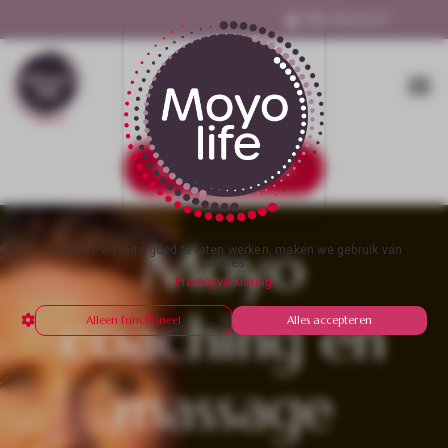
Mijn Account
Rust Ruimte
Over Astrid 
Afspraak maken
Moyo
Om deze website goed te laten werken, maken we gebruik van
cookies.
Privacyverklaring
coaching en
Alleen functioneel
Alles accepteren
massage