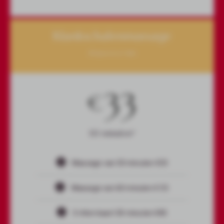
Klankschalenmassage
Ontspannen en helen
33
€
30 minuten*
Massage van 30 minuten €33
Massage van 60 minuten € 55
3 ritten kaart 30 minuten €85