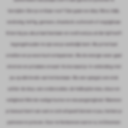
bevrijden. Ben je er klaar voor? Dan gaan we diep. Mooi, lelijk,
verdrietig, heftig, gemeen, chaotisch, euforisch of ongrijpbaar.
Ik ben bij jou als je laat bestaan en voelt wat jou al die tijd heeft
tegengehouden te zijn wie je werkelijk bent. Als je het laat
smelten en je weer kunt ontspannen. Als de energie weer gaat
stromen en je balans ervaart. Ik sta naast je. In verbinding met
jou op alle levels van het bestaan. Als een spiegel, een stok
achter de deur, een onderzoeker, de helikopterview, steun en
veiligheid. Met de nodige humor en nieuwsgierigheid. Wanneer
je bewust bent van wat er zich afspeelt binnen in jou, herken je
patronen in je leven. Door te Herkennen wat er is, te Erkennen