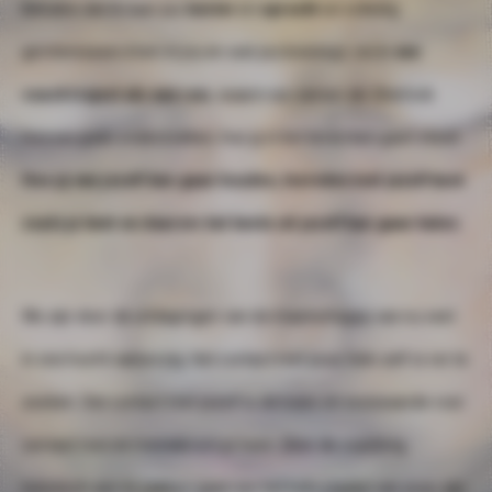
Behalve dat ik naar jou
luister
en
oprecht
en volledig
geïnteresseerd ben in jou en wat jou beweegt, zie ik
een
coach traject als een reis
, waarin we samen als Sherlock
Holmes gaan onderzoeken, hoe jij in het leven kan gaan staan.
Hoe jij van jezelf kan gaan houden, tevreden met jezelf bent
zoals je bent en daarom het beste uit jezelf kan gaan halen.
We zijn door de uitdagingen van de maatschappij van nu veel
in ons hoofd aanwezig. Het contact met jouw hele zelf is ver te
zoeken. Dat contact met jezelf is de basis en voorwaarde voor
contact met de mensen om je heen. Door de coaching
holistisch aan te pakken gaan we het hele plaatje van jouw zijn