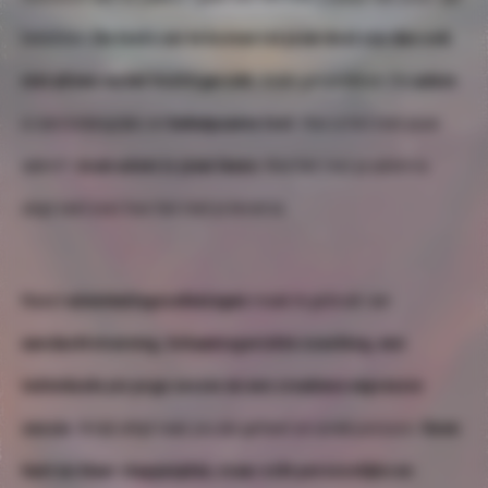
belichten.
De tools om te komen tot jouw doel zijn dan ook
niet alleen op het hoofd gericht
, zoals gesprekken. De
adem
is een belangrijke en
behulpzame tool.
Hoe is het met jouw
adem?
Jouw adem is jouw leven.
Hoe het met je adem is,
zegt veel over hoe het met je leven is.
Naast
ademhalingsoefeningen
maak ik gebruik van
aandachtstraining, lichaamsgerichte coaching, een
individuele yin yoga sessie en een creatieve expressie
sessie.
Ik kijk altijd naar jou als geheel en uniek persoon.
Geen
kant en klaar stappenplan, maar echt persoonlijke en