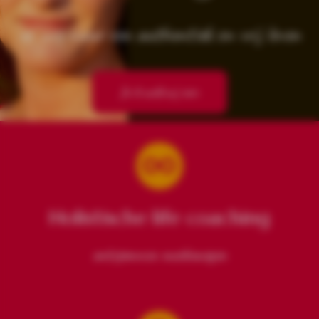
op weg naar een authentiek en vrij leven
Ja ik meld mij aan
Holistische life coaching
ontspannen meebewegen