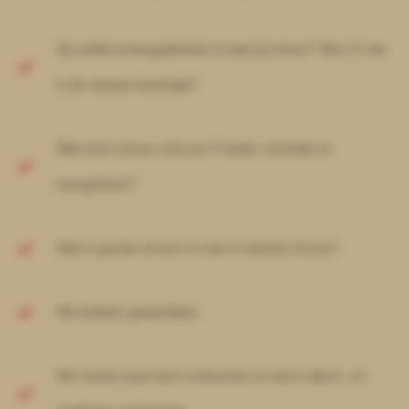
Op welke levensgebieden ervaar jij stress? Wat of wie
is de wespen koningin?
Wat doet stress met jou? Fysiek, mentaal en
energetisch?
Wat is goede stress en wat is slechte stress?
We hebben gesprekken
We meten jouw hart coherentie en doen adem- en