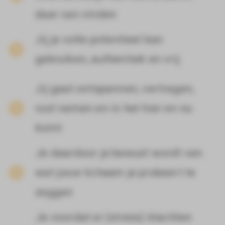
daar van vinden
Jij je volle potentieel kan
gebruiken, authentiek en vrij
Jij gaat ontspannen, vertragen,
rust nemen en in het hier en nu
komt
Je daardoor je bewust wordt van
wat jouw lichaam je probeert te
zeggen
Je voordat er (stress) klachten