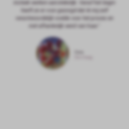
insteek werken aanstekelijk. Vanaf het begin
heeft ze er voor gezorgd dat ik mij zelf
verantwoordelijk voelde voor het proces en
niet afhankelijk werd van haar."
Cora
Den Haag