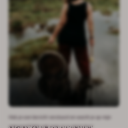
Heb je een bericht verstuurd en wacht je op mijn
antwoord? Kijk ook even in je spam box!