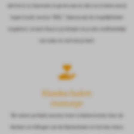
dat het er is, Expressie te geven aan en dat Los te laten wat je
tegen houdt, word je "HEEL". Daarna zijn de mogelijkheden
ongekend. Je bent thuis in je lichaam en je ziel, onafhankelijk
van waar en met wie je bent.
Klankschalen
massage
We reizen op klank, kunnen meer in balans komen door de
klanken en trillingen van de klankschalen en het kan intens