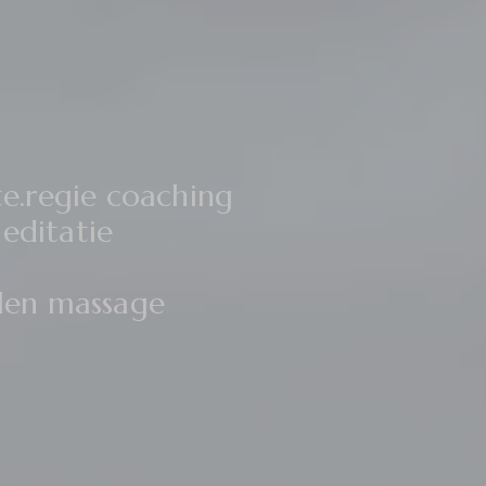
te.regie coaching
editatie
alen massage