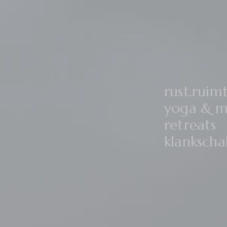
rust.ruim
yoga & m
retreats
klanksch